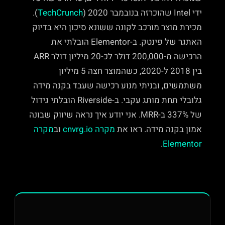
ידי Intel שהוכרזה בנובמבר 2020 (
TechCrunch
).
מכירת מוצר מורכב לקונה ששונא סיכון היא בדיוק
האתגר של פינטק. ב-Elementor הובלתי את
הרכישה מ-200,000 דולר לכ-20 מיליון דולר ARR
בין 2018 ל-2020, כשהמוצר חצה 5 מיליון
משתמשים, ובניתי מנוע רכישה שעבד בקנה מידה
גלובלי תחת מותג עקבי. ב-Riverside הובלתי גידול
של 337% ב-MRR. אני יודע איך נראה שיווק שבונה
אמון בקנה מידה. ראו את
מקרה cnvrg.io
וב
מקרה
.
Elementor