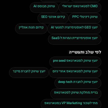
CMO לסטארטאפ ישראלי
שיווק מבוסס AI
שיווק דיגיטלי PPC
קידום אורגני SEO
יועץ GEO לאופטימיזציה למנועי AI
קידום חנות אונליין
יועץ אופטימיזציית המרות ל-SaaS
לפי שלב ותעשייה
יועץ שיווק לסטארטאפ pre seed
יועץ שיווק לסטארטאפ אחרי גיוס
יועץ שיווק לחברת סייבר
יועץ שיווק לחברת deep tech
בניית מחלקת שיווק לסטארטאפ
מתי לשכור VP Marketing בסטארטאפ