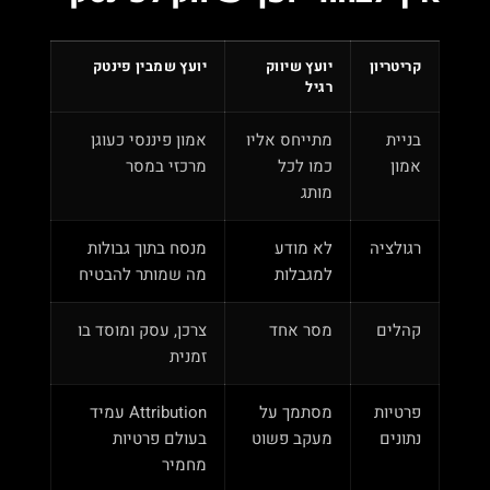
קריטריון
יועץ שיווק
יועץ שמבין פינטק
רגיל
בניית
מתייחס אליו
אמון פיננסי כעוגן
אמון
כמו לכל
מרכזי במסר
מותג
רגולציה
לא מודע
מנסח בתוך גבולות
למגבלות
מה שמותר להבטיח
קהלים
מסר אחד
צרכן, עסק ומוסד בו
זמנית
פרטיות
מסתמך על
Attribution עמיד
נתונים
מעקב פשוט
בעולם פרטיות
מחמיר